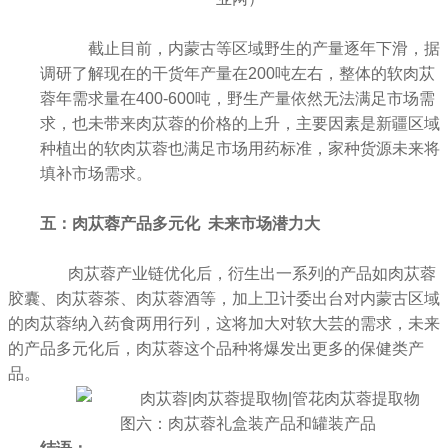
截止目前，内蒙古等区域野生的产量逐年下滑，据
调研了解现在的干货年产量在200吨左右，整体的软肉苁
蓉年需求量在400-600吨，野生产量依然无法满足市场需
求，也未带来肉苁蓉的价格的上升，主要因素是新疆区域
种植出的软肉苁蓉也满足市场用药标准，家种货源未来将
填补市场需求。
五：肉苁蓉产品多元化 未来市场潜力大
肉苁蓉产业链优化后，衍生出一系列的产品如肉苁蓉
胶囊、肉苁蓉茶、肉苁蓉酒等，加上卫计委出台对内蒙古区域
的肉苁蓉纳入药食两用行列，这将加大对软大芸的需求，未来
的产品多元化后，肉苁蓉这个品种将爆发出更多的保健类产
品。
图六：肉苁蓉礼盒装产品和罐装产品