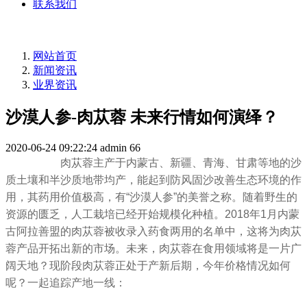
联系我们
网站首页
新闻资讯
业界资讯
沙漠人参-肉苁蓉 未来行情如何演绎？
2020-06-24 09:22:24
admin
66
肉苁蓉主产于内蒙古、新疆、青海、甘肃等地的沙
质土壤和半沙质地带均产，能起到防风固沙改善生态环境的作
用，其药用价值极高，有“沙漠人参”的美誉之称。
随着野生的
资源的匮乏，人工栽培已经开始规模化种植。2018年1月内蒙
古阿拉善盟的肉苁蓉被收录入药食两用的名单中，这将为肉苁
蓉产品开拓出新的市场。未来，肉苁蓉在食用领域将是一片广
阔天地？
现阶段肉苁蓉正处于产新后期，今年价格情况如何
呢？一起追踪产地一线：