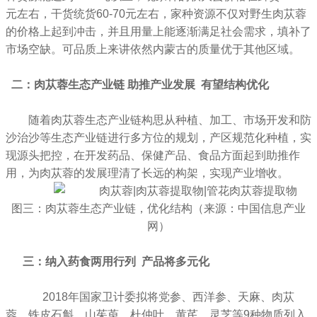
元左右，干货统货60-70元左右，家种资源不仅对野生肉苁蓉
的价格上起到冲击，并且用量上能逐渐满足社会需求，填补了
市场空缺。可品质上来讲依然内蒙古的质量优于其他区域。
二：肉苁蓉生态产业链 助推产业发展 有望结构优化
随着肉苁蓉生态产业链构思从种植、加工、市场开发和防
沙治沙等生态产业链进行多方位的规划，产区规范化种植，实
现源头把控，在开发药品、保健产品、食品方面起到助推作
用，为肉苁蓉的发展理清了长远的构架，实现产业增收。
图三：肉苁蓉生态产业链，优化结构（来源：中国信息产业
网）
三：纳入药食两用行列 产品将多元化
2018年国家卫计委拟将党参、西洋参、天麻、肉苁
蓉、铁皮石斛、山茱萸、杜仲叶、黄芪、灵芝等9种物质列入