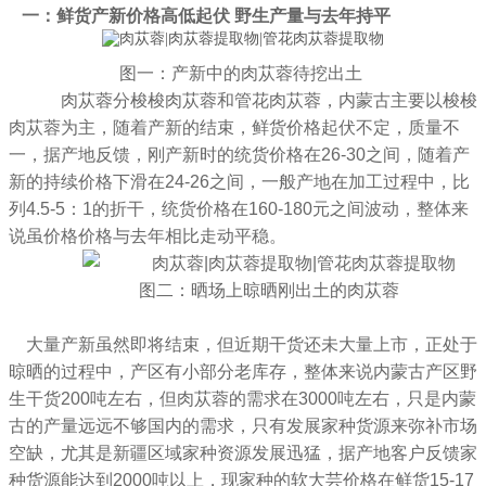
一：鲜货产新价格高低起伏
野生产量与去年持平
图一：产新中的肉苁蓉待挖出土
肉苁蓉分梭梭肉苁蓉和管花肉苁蓉，
内蒙古主要以梭梭
肉苁蓉为主，随着产新的结束，鲜货价格起伏不定，质量不
一，据产地反馈，刚产新时的统货价格在26-30之间，随着产
新的持续价格下滑在24-26之间，一般产地在加工过程中，比
列4.5-5：1的折干，统货价格在160-180元之间波动，整体来
说虽价格价格与去年相比走动平稳。
图二：晒场上晾晒刚出土的肉苁蓉
大量产新虽然即将结束，但近期干货还未大量上市，
正处于
晾晒的过程中，产区有小部分老库存，整体来说内蒙古产区野
生干货200吨左右，但肉苁蓉的需求在3000吨左右，只是内蒙
古的产量远远不够国内的需求，只有发展家种货源来弥补市场
空缺，尤其是新疆区域家种资源发展迅猛，据产地客户反馈家
种货源能达到2000吨以上，现家种的软大芸价格在鲜货15-17