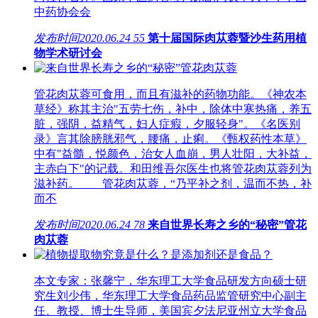
中药协会会
发布时间
2020.06.24
55
第十届国际肉苁蓉暨沙生药用植
物学术研讨会
管花肉苁蓉可食用，而且有滋补的药物功能。《神农本
草经》称其主治"五劳七伤，补中，除体中寒热痛，养五
脏，强阴，益精气，妇人症瘕，夕服轻身"。《名医别
录》言其除膀胱邪气，腰痛，止痢。《甄权药性本草》
中有"益髓，悦颜色，治女人血崩，男人壮阳，大补益，
主赤白下"的记载。和田维吾尔医生也将管花肉苁蓉列为
滋补药。 管花肉苁蓉，“乃平补之剂，温而不热，补
而不
发布时间
2020.06.24
78
来自世界长寿之乡的“秘密”管花
肉苁蓉
本文专家：张馨宁，华东理工大学食品研发方向硕士研
究生刘少伟，华东理工大学食品药品监管研究中心副主
任、教授、博士生导师，美国宾夕法尼亚州立大学食品