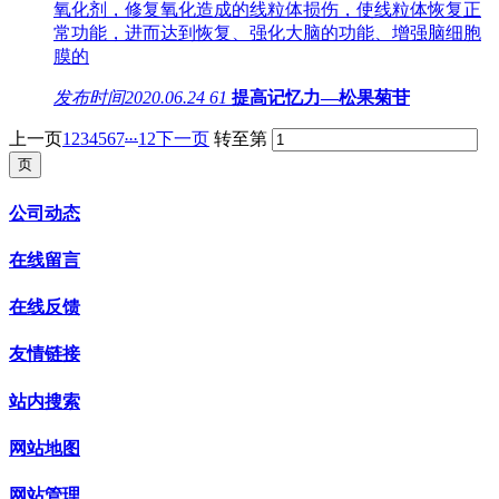
氧化剂，修复氧化造成的线粒体损伤，使线粒体恢复正
常功能，进而达到恢复、强化大脑的功能、增强脑细胞
膜的
发布时间
2020.06.24
61
提高记忆力—松果菊苷
...
上一页
1
2
3
4
5
6
7
12
下一页
转至第
公司动态
在线留言
在线反馈
友情链接
站内搜索
网站地图
网站管理