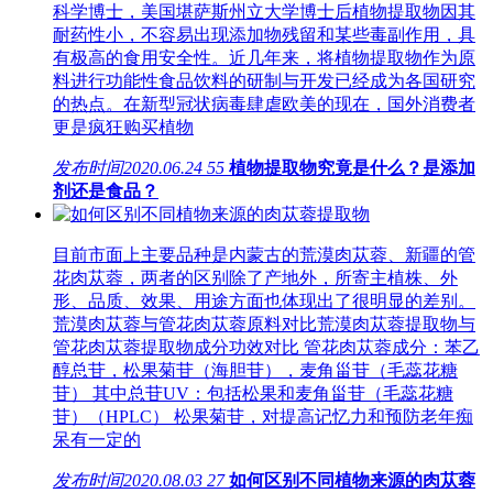
科学博士，美国堪萨斯州立大学博士后植物提取物因其
耐药性小，不容易出现添加物残留和某些毒副作用，具
有极高的食用安全性。近几年来，将植物提取物作为原
料进行功能性食品饮料的研制与开发已经成为各国研究
的热点。在新型冠状病毒肆虐欧美的现在，国外消费者
更是疯狂购买植物
发布时间
2020.06.24
55
植物提取物究竟是什么？是添加
剂还是食品？
目前市面上主要品种是内蒙古的荒漠肉苁蓉、新疆的管
花肉苁蓉，两者的区别除了产地外，所寄主植株、外
形、品质、效果、用途方面也体现出了很明显的差别。
荒漠肉苁蓉与管花肉苁蓉原料对比荒漠肉苁蓉提取物与
管花肉苁蓉提取物成分功效对比 管花肉苁蓉成分：苯乙
醇总苷，松果菊苷（海胆苷），麦角甾苷（毛蕊花糖
苷） 其中总苷UV：包括松果和麦角甾苷（毛蕊花糖
苷）（HPLC） 松果菊苷，对提高记忆力和预防老年痴
呆有一定的
发布时间
2020.08.03
27
如何区别不同植物来源的肉苁蓉