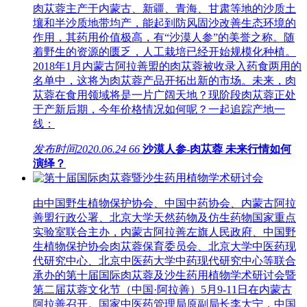
肉苁蓉主产于内蒙古、新疆、青海、甘肃等地的沙质土
壤和半沙质地带均产，能起到防风固沙改善生态环境的
作用，其药用价值极高，有“沙漠人参”的美誉之称。随
着野生的资源的匮乏，人工栽培已经开始规模化种植。
2018年1月内蒙古阿拉善盟的肉苁蓉被收录入药食两用的
名单中，这将为肉苁蓉产品开拓出新的市场。未来，肉
苁蓉在食用领域将是一片广阔天地？现阶段肉苁蓉正处
于产新后期，今年价格情况如何呢？一起追踪产地一
线：
发布时间
2020.06.24
66
沙漠人参-肉苁蓉 未来行情如何
演绎？
由中国野生植物保护协会、中国中药协会、内蒙古阿拉
善盟行政公署、北京大学天然药物及仿生药物国家重点
实验室联合主办，内蒙古阿拉善左旗人民政府、中国野
生植物保护协会肉苁蓉保育委员会、北京大学中医药现
代研究中心、北京中医药大学中药现代研究中心等联合
承办的第十届国际肉苁蓉及沙生药用植物学术研讨会暨
第二届苁蓉文化节（中国·阿拉善）5月9-11日在内蒙古
阿拉善召开。国家中医药管理局原副局长李大宁，中国