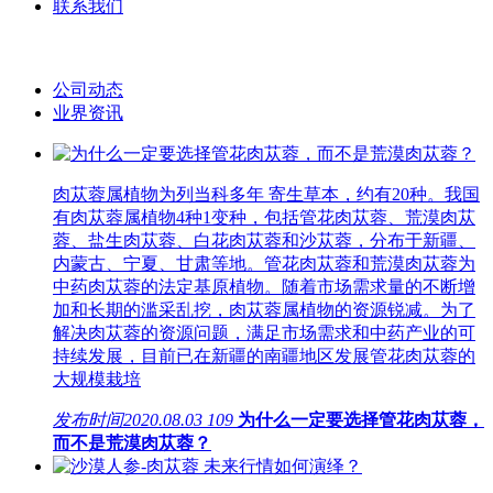
联系我们
公司动态
业界资讯
肉苁蓉属植物为列当科多年 寄生草本，约有20种。我国
有肉苁蓉属植物4种1变种，包括管花肉苁蓉、荒漠肉苁
蓉、盐生肉苁蓉、白花肉苁蓉和沙苁蓉，分布于新疆、
内蒙古、宁夏、甘肃等地。管花肉苁蓉和荒漠肉苁蓉为
中药肉苁蓉的法定基原植物。随着市场需求量的不断增
加和长期的滥采乱挖，肉苁蓉属植物的资源锐减。为了
解决肉苁蓉的资源问题，满足市场需求和中药产业的可
持续发展，目前已在新疆的南疆地区发展管花肉苁蓉的
大规模栽培
发布时间
2020.08.03
109
为什么一定要选择管花肉苁蓉，
而不是荒漠肉苁蓉？