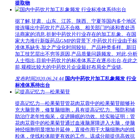
提取物
据了解,甘肃、山东、江苏、陕西、宁夏等国内多个地区
接连曝出中药饮片产品不合格、相关部门约谈和查处违
法商家的消息,折射中药饮片行业存在的加工乱象。在国
家大力推行新版药品GMP的背景下,中药饮片行业由于标
准体系缺失,加之产业化时间较短、产品种类多样、新旧
加工技艺层出不穷等原因,产品质量问题频发。对此,分析
人士指出,目前中药饮片的标准体系正在逐步出台,在此之
前,规模比较大的中药饮片企业最好布局全产业链,
发布时间
2020.06.24
44
国内中药饮片加工乱象频发 行业
标准体系待出台
提高记忆力—松果菊苷管花肉苁蓉中的松果菊苷能够补
充大脑营养，修复脑细胞，具有提高记忆力、预防和辅
助治疗老年性痴呆，促进睡眠的功效。经实验证明：管
花肉苁蓉中的松果菊苷通过血液脑屏障进入大脑，使脑
神经细胞明显增加并延伸，直接作用于大脑细胞内的线
粒体，使线粒体能更有效的工作。该成分能提供高效抗