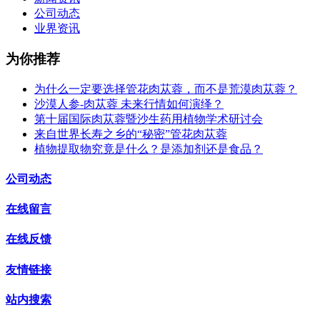
公司动态
业界资讯
为你推荐
为什么一定要选择管花肉苁蓉，而不是荒漠肉苁蓉？
沙漠人参-肉苁蓉 未来行情如何演绎？
第十届国际肉苁蓉暨沙生药用植物学术研讨会
来自世界长寿之乡的“秘密”管花肉苁蓉
植物提取物究竟是什么？是添加剂还是食品？
公司动态
在线留言
在线反馈
友情链接
站内搜索