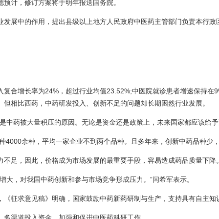
德预计，修订方案将于明年报送国务院。
业发展中的作用，提出县级以上地方人民政府中医药主管部门负责本行政
。
增长率为24%，超过行业均值23.52%;中医院就诊患者增速保持在9%~
30%。但相比西药，中药研发投入、创新不足的问题却长期困然行业发展。
也是中药被大量积压的原因。无论是资金还是政策上，未来国家都应该给予
品种4000余种，平均一家企业不到两个品种。且多年来，创新中药品种少
力不足，因此，价格成为市场发展的最重要手段，容易造成药品质量下降
增大，对我国中药创新和参与市场竞争形成压力。”闫希军表示。
，《征求意见稿》明确，国家鼓励中药新药研制与生产，支持具有自主知
，多渠道投入资金，加强和促进中医药科研工作。