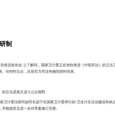
药研制
关情况发布会”上了解到，国家卫计委正在加快推进《中医药法》的立法工
善。但何时出台，目前官方尚没有确切的时间表。
》的立法进展又进入公众视野。
，国家卫计委法制司副司长赵宁在国家卫计委举行的“卫生计生法治建设和执
，并根据意见进一步对草案修订完善。