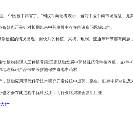
因是，中医被中药害了。”刘汉军向记者表示，当前中医中药市场混乱，尤
些条款也正是针对长期以来中药发展中存在的诸多问题提出的。
掺杂使假的情况出现。而饮片的种植、采摘、炮制、流通等环节都有问题，
生动植物实现人工种植养殖;国家鼓励发展中药材规范化种植养殖，支持中
取地理标识产品保护等措施保护道地中药材。
产，鼓励应用现代科学技术研究开发传统中成药。采集、贮存中药材以及
业也才会在此过程中优胜劣汰，而行业格局将会发生巨变。
大计