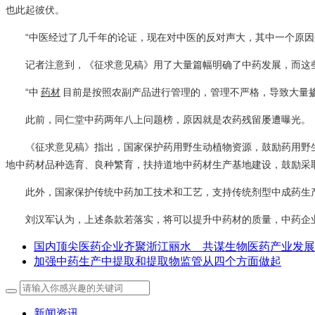
也此起彼伏。
“中医经过了几千年的论证，现在对中医的反对声大，其中一个原
记者注意到，《征求意见稿》用了大量篇幅明确了中药发展，而这
“中
药材
目前是按照农副产品进行管理的，管理不严格，导致大量
此前，同仁堂中药两年八上问题榜，原因就是农药残留屡遭曝光。
《征求意见稿》指出，国家保护药用野生动植物资源，鼓励药用野
地中药材品种选育、良种繁育，扶持道地中药材生产基地建设，鼓励采
此外，国家保护传统中药加工技术和工艺，支持传统剂型中成药生
刘汉军认为，上述条款若落实，将可以提升中药材的质量，中药企
国内顶尖医药企业齐聚浙江丽水 共谋生物医药产业发展
加强中药生产中提取和提取物监管从四个方面做起
新闻资讯