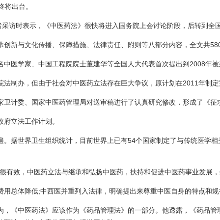
终将出台。
者采访时表示，《中医药法》很快将进入国务院上会讨论阶段，后转到全
新与文化传播、保障措施、法律责任、附则等八部分内容，全文共5800
著名中医学家、中国工程院院士董建华等全国人大代表首次提出到2008年
务院法制办，但由于社会对中医药立法存在巨大争议，原计划在2011年
家卫计委、国家中医药管理局对送审稿进行了认真研究修改，形成了《征
入政府立法工作计划。
遍。据世界卫生组织统计，目前世界上已有54个国家制定了与传统医学相
识很有效，中医药立法与继承和弘扬中医药，扶持和促进中医药事业发展，
费用总体降低;中西医并重列入法律，明确提出来尊重中医自身的特点和
协会会长于明德认为，《中医药法》应该作为《药品管理法》的一部分。他透露，