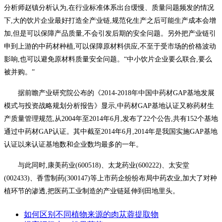
分析师赵镇分析认为,在行业标准体系出台缓慢、质量问题频发的情况
下,大的饮片企业最好打造全产业链,规范化生产之后可能生产成本会增
加,但是可以保障产品质量,不会引发后期的安全问题。另外把产业链引
申到上游的中药材种植,可以保障原材料供应,不至于受市场的价格波动
影响,也可以避免原材料质量安全问题。“中小饮片企业要么联合,要么
被并购。”
据前瞻产业研究院公布的《2014-2018年中国中药材GAP基地发展
模式与投资战略规划分析报告》显示,中药材GAP基地认证又称药材生
产质量管理规范,从2004年至2014年6月,发布了22个公告,共有152个基地
通过中药材GAP认证。其中截至2014年6月,2014年是我国实施GAP基地
认证以来认证基地数和企业数均最多的一年。
与此同时,康美药业(600518)、太龙药业(600222)、太安堂
(002433)、香雪制药(300147)等上市药企纷纷布局中药农业,加大了对种
植环节的渗透,把医药工业制造的产业链延伸到田地里头。
如何区别不同植物来源的肉苁蓉提取物