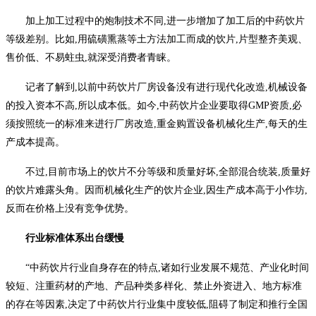
加上加工过程中的炮制技术不同,进一步增加了加工后的中药饮片
等级差别。比如,用硫磺熏蒸等土方法加工而成的饮片,片型整齐美观、
售价低、不易蛀虫,就深受消费者青睐。
记者了解到,以前中药饮片厂房设备没有进行现代化改造,机械设备
的投入资本不高,所以成本低。如今,中药饮片企业要取得GMP资质,必
须按照统一的标准来进行厂房改造,重金购置设备机械化生产,每天的生
产成本提高。
不过,目前市场上的饮片不分等级和质量好坏,全部混合统装,质量好
的饮片难露头角。因而机械化生产的饮片企业,因生产成本高于小作坊,
反而在价格上没有竞争优势。
行业标准体系出台缓慢
“中药饮片行业自身存在的特点,诸如行业发展不规范、产业化时间
较短、注重药材的产地、产品种类多样化、禁止外资进入、地方标准
的存在等因素,决定了中药饮片行业集中度较低,阻碍了制定和推行全国