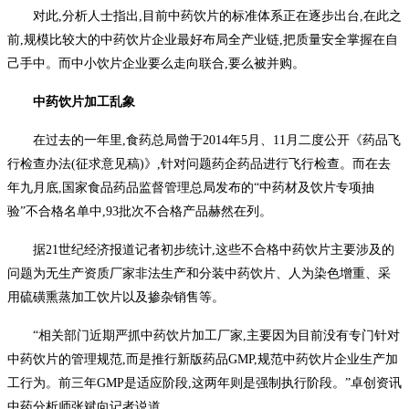
对此,分析人士指出,目前中药饮片的标准体系正在逐步出台,在此之
前,规模比较大的中药饮片企业最好布局全产业链,把质量安全掌握在自
己手中。而中小饮片企业要么走向联合,要么被并购。
中药饮片加工乱象
在过去的一年里,食药总局曾于2014年5月、11月二度公开《药品飞
行检查办法(征求意见稿)》,针对问题药企药品进行飞行检查。而在去
年九月底,国家食品药品监督管理总局发布的“中药材及饮片专项抽
验”不合格名单中,93批次不合格产品赫然在列。
据21世纪经济报道记者初步统计,这些不合格中药饮片主要涉及的
问题为无生产资质厂家非法生产和分装中药饮片、人为染色增重、采
用硫磺熏蒸加工饮片以及掺杂销售等。
“相关部门近期严抓中药饮片加工厂家,主要因为目前没有专门针对
中药饮片的管理规范,而是推行新版药品GMP,规范中药饮片企业生产加
工行为。前三年GMP是适应阶段,这两年则是强制执行阶段。”卓创资讯
中药分析师张斌向记者说道。