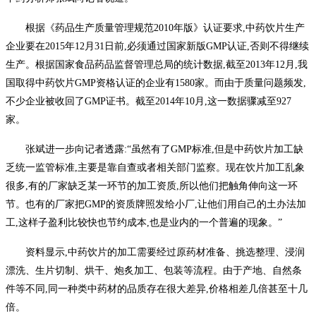
根据《药品生产质量管理规范2010年版》认证要求,中药饮片生产
企业要在2015年12月31日前,必须通过国家新版GMP认证,否则不得继续
生产。根据国家食品药品监督管理总局的统计数据,截至2013年12月,我
国取得中药饮片GMP资格认证的企业有1580家。而由于质量问题频发,
不少企业被收回了GMP证书。截至2014年10月,这一数据骤减至927
家。
张斌进一步向记者透露:“虽然有了GMP标准,但是中药饮片加工缺
乏统一监管标准,主要是靠自查或者相关部门监察。现在饮片加工乱象
很多,有的厂家缺乏某一环节的加工资质,所以他们把触角伸向这一环
节。也有的厂家把GMP的资质牌照发给小厂,让他们用自己的土办法加
工,这样子盈利比较快也节约成本,也是业内的一个普遍的现象。”
资料显示,中药饮片的加工需要经过原药材准备、挑选整理、浸润
漂洗、生片切制、烘干、炮炙加工、包装等流程。由于产地、自然条
件等不同,同一种类中药材的品质存在很大差异,价格相差几倍甚至十几
倍。